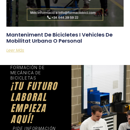
Manteniment De Bicicletes I Vehicles De
Mobilitat Urbana O Personal
Leer Más
FORMACIÓN DE
MECÁNICA DE
BICICLETAS
¡TU FUTURO
LABORAL
EMPIEZA
AQUÍ!
PIDE INFORMACIÓN