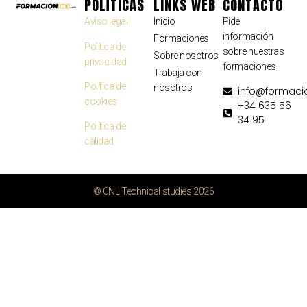
POLÍTICAS
LINKS WEB
CONTACTO
Aviso legal
Inicio
Pide
información
Formaciones
Política de
sobre nuestras
Sobre nosotros
privacidad
formaciones
Trabaja con
Política de
nosotros
info@formaci
cookies
+34 635 56
34 95
Política de
calidad
© CNL Technical studies 2026