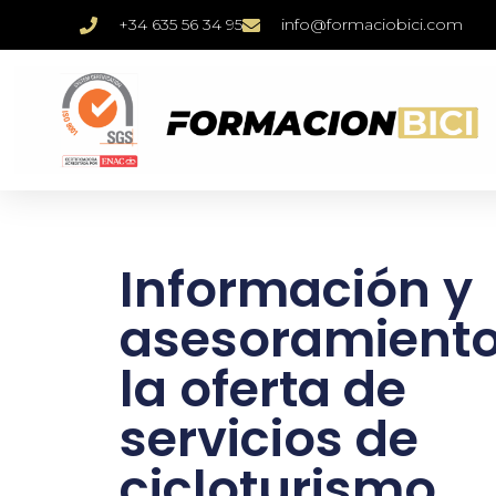
+34 635 56 34 95
info@formaciobici.com
Información y
asesoramiento
la oferta de
servicios de
cicloturismo