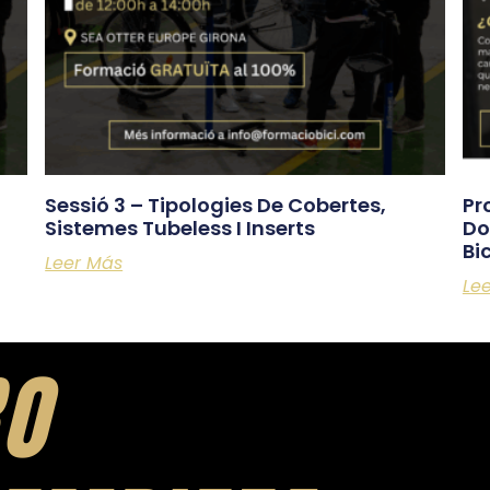
Sessió 3 – Tipologies De Cobertes,
Pr
Sistemes Tubeless I Inserts
Do
Bic
Leer Más
Le
RO