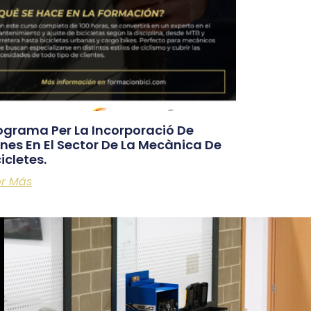
ograma Per La Incorporació De
nes En El Sector De La Mecànica De
icletes.
er Más