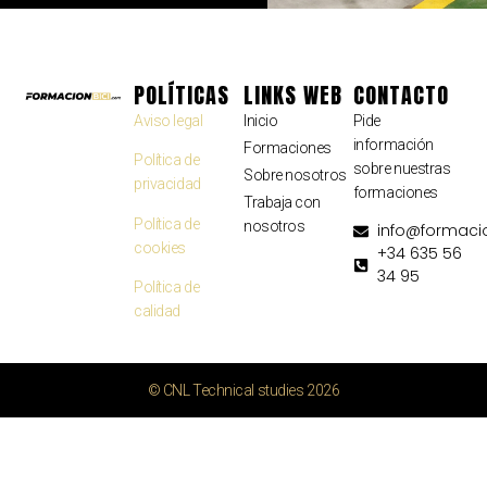
POLÍTICAS
LINKS WEB
CONTACTO
Aviso legal
Inicio
Pide
información
Formaciones
Política de
sobre nuestras
Sobre nosotros
privacidad
formaciones
Trabaja con
Política de
nosotros
info@formaci
cookies
+34 635 56
34 95
Política de
calidad
© CNL Technical studies 2026