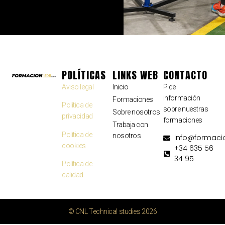
POLÍTICAS
LINKS WEB
CONTACTO
Aviso legal
Inicio
Pide
información
Formaciones
Política de
sobre nuestras
Sobre nosotros
privacidad
formaciones
Trabaja con
Política de
nosotros
info@formaci
cookies
+34 635 56
34 95
Política de
calidad
© CNL Technical studies 2026